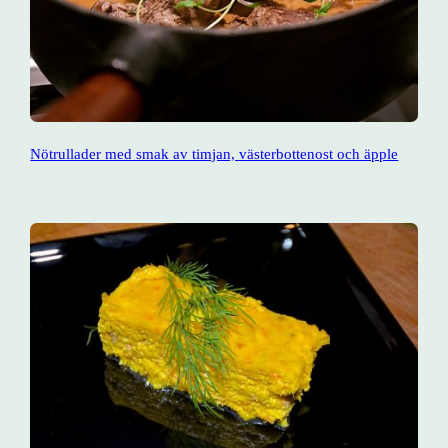
Nötrullader med smak av timjan, västerbottenost och äpple