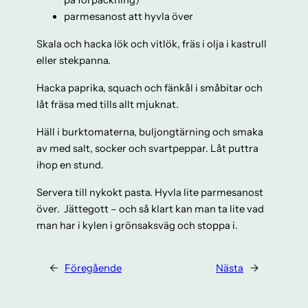
på förpackning)
parmesanost att hyvla över
Skala och hacka lök och vitlök, fräs i olja i kastrull
eller stekpanna.
Hacka paprika, squach och fänkål i småbitar och
låt fräsa med tills allt mjuknat.
Häll i burktomaterna, buljongtärning och smaka
av med salt, socker och svartpeppar. Låt puttra
ihop en stund.
Servera till nykokt pasta. Hyvla lite parmesanost
över. Jättegott – och så klart kan man ta lite vad
man har i kylen i grönsaksväg och stoppa i.
←
Föregående
Nästa
→