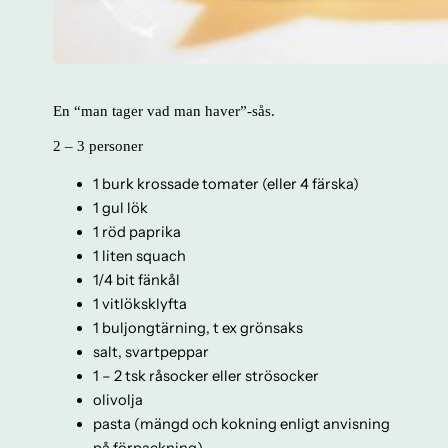
En “man tager vad man haver”-sås.
2 – 3 personer
1 burk krossade tomater (eller 4 färska)
1 gul lök
1 röd paprika
1 liten squach
1/4 bit fänkål
1 vitlöksklyfta
1 buljongtärning, t ex grönsaks
salt, svartpeppar
1 – 2 tsk råsocker eller strösocker
olivolja
pasta (mängd och kokning enligt anvisning