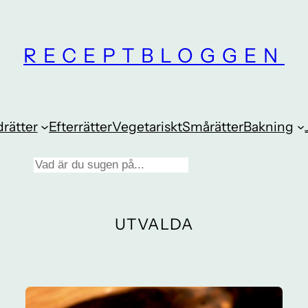
RECEPTBLOGGEN
rätter
Efterrätter
Vegetariskt
Smårätter
Bakning
UTVALDA