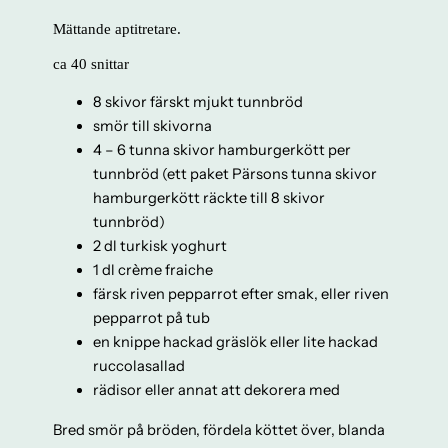
Mättande aptitretare.
ca 40 snittar
8 skivor färskt mjukt tunnbröd
smör till skivorna
4 – 6 tunna skivor hamburgerkött per
tunnbröd (ett paket Pärsons tunna skivor
hamburgerkött räckte till 8 skivor
tunnbröd)
2 dl turkisk yoghurt
1 dl crème fraiche
färsk riven pepparrot efter smak, eller riven
pepparrot på tub
en knippe hackad gräslök eller lite hackad
ruccolasallad
rädisor eller annat att dekorera med
Bred smör på bröden, fördela köttet över, blanda