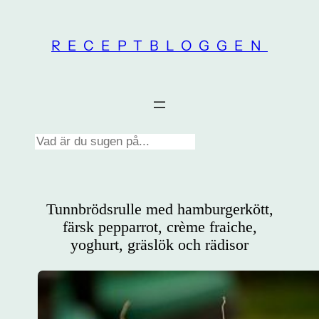
Skip
to
RECEPTBLOGGEN
content
Search
Tunnbrödsrulle med hamburgerkött,
färsk pepparrot, crème fraiche,
yoghurt, gräslök och rädisor