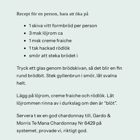
Recept för en person, bara att öka på
1 skiva vitt formbröd per person
3 msk löjrom ca
1 msk creme fraiche
1 tsk hackad rödlök
smör att steka brödet i
Tryck ett glas genom brödskivan, så det blir en fin
rund brödbit. Stek gyllenbrun i smör, låt svalna
helt.
Lägg på löjrom, creme fraiche och rödlök. Låt
löjrommen rinna av i durkslag om den är “blöt”.
Servera t ex en god chardonnay till, Gardo &
Morris Te Mana Chardonnay Nr 6429 på
systemet, provade vi, riktigt god.