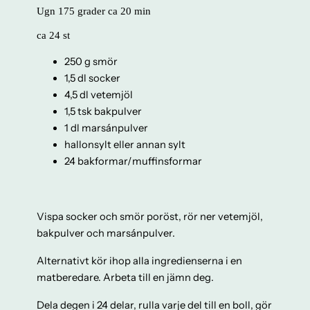
Ugn 175 grader ca 20 min
ca 24 st
250 g smör
1,5 dl socker
4,5 dl vetemjöl
1,5 tsk bakpulver
1 dl marsánpulver
hallonsylt eller annan sylt
24 bakformar/muffinsformar
Vispa socker och smör poröst, rör ner vetemjöl,
bakpulver och marsánpulver.
Alternativt kör ihop alla ingredienserna i en
matberedare. Arbeta till en jämn deg.
Dela degen i 24 delar, rulla varje del till en boll, gör