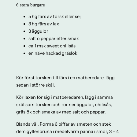
6 stora burgare
5 hg färs av torsk eller sej
3 hg färs av lax
3 äggulor
salt o peppar efter smak
ca 1 msk sweet chilisås
en näve hackad gräslök
Kör först torsken till färs i en matberedare, lägg
sedan i större skål.
Kör laxen för sig i matberedaren, lägg i samma
skål som torsken och rör ner äggulor, chilisås,
gräslök och smaka av med salt och peppar.
Blanda väl. Forma 6 biffar av smeten och stek
dem gyllenbruna i medelvarm panna i smör, 3 – 4