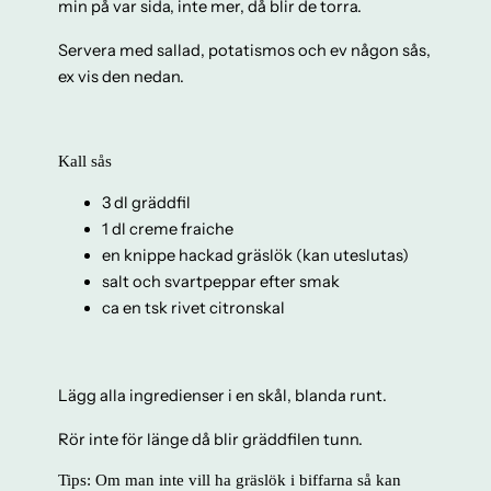
min på var sida, inte mer, då blir de torra.
Servera med sallad, potatismos och ev någon sås,
ex vis den nedan.
Kall sås
3 dl gräddfil
1 dl creme fraiche
en knippe hackad gräslök (kan uteslutas)
salt och svartpeppar efter smak
ca en tsk rivet citronskal
Lägg alla ingredienser i en skål, blanda runt.
Rör inte för länge då blir gräddfilen tunn.
Tips: Om man inte vill ha gräslök i biffarna så kan