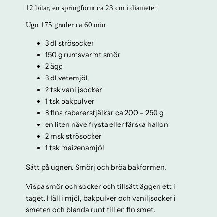
12 bitar, en springform ca 23 cm i diameter
Ugn 175 grader ca 60 min
3 dl strösocker
150 g rumsvarmt smör
2 ägg
3 dl vetemjöl
2 tsk vaniljsocker
1 tsk bakpulver
3 fina rabarerstjälkar ca 200 – 250 g
en liten näve frysta eller färska hallon
2 msk strösocker
1 tsk maizenamjöl
Sätt på ugnen. Smörj och bröa bakformen.
Vispa smör och socker och tillsätt äggen ett i
taget. Häll i mjöl, bakpulver och vaniljsocker i
smeten och blanda runt till en fin smet.