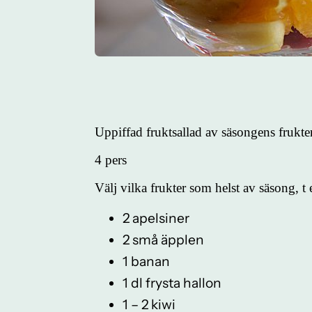
Uppiffad fruktsallad av säsongens frukter
4 pers
Välj vilka frukter som helst av säsong, t 
2 apelsiner
2 små äpplen
1 banan
1 dl frysta hallon
1 – 2 kiwi