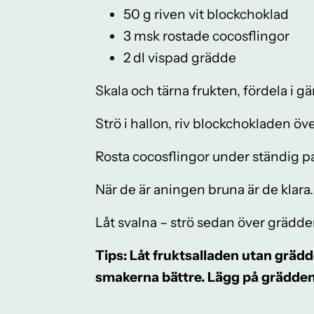
50 g riven vit blockchoklad
3 msk rostade cocosflingor
2 dl vispad grädde
Skala och tärna frukten, fördela i gä
Strö i hallon, riv blockchokladen öv
Rosta cocosflingor under ständig p
När de är aningen bruna är de klara.
Låt svalna – strö sedan över grädde
Tips: Låt fruktsalladen utan grädd
smakerna bättre. Lägg på grädden