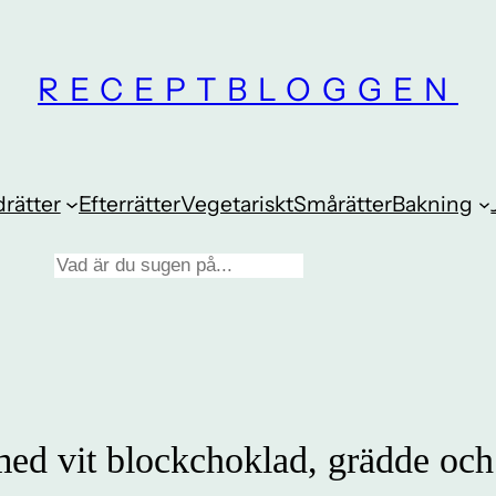
RECEPTBLOGGEN
rätter
Efterrätter
Vegetariskt
Smårätter
Bakning
med vit blockchoklad, grädde och